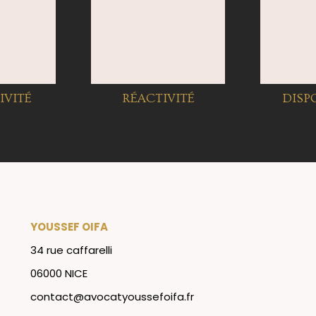
IVITÉ
RÉACTIVITÉ
DISP
YOUSSEF OIFA
34 rue caffarelli
06000 NICE
contact@avocatyoussefoifa.fr